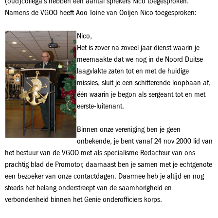
(oud)collega’s hebben een aantal sprekers Nico toegesproken.
Namens de VGOO heeft Aoo Toine van Ooijen Nico toegesproken:
Nico,
Het is zover na zoveel jaar dienst waarin je
meemaakte dat we nog in de Noord Duitse
laagvlakte zaten tot en met de huidige
missies, sluit je een schitterende loopbaan af,
één waarin je begon als sergeant tot en met
eerste-luitenant.
Binnen onze vereniging ben je geen
onbekende, je bent vanaf 24 nov 2000 lid van
het bestuur van de VGOO met als specialisme Redacteur van ons
prachtig blad de Promotor, daarnaast ben je samen met je echtgenote
een bezoeker van onze contactdagen. Daarmee heb je altijd en nog
steeds het belang onderstreept van de saamhorigheid en
verbondenheid binnen het Genie onderofficiers korps.