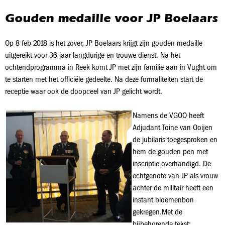
Gouden medaille voor JP Boelaars
Op 8 feb 2018 is het zover, JP Boelaars krijgt zijn gouden medaille
uitgereikt voor 36 jaar langdurige en trouwe dienst. Na het
ochtendprogramma in Reek komt JP met zijn familie aan in Vught om
te starten met het officiële gedeelte. Na deze formaliteiten start de
receptie waar ook de doopceel van JP gelicht wordt.
Namens de VGOO heeft
Adjudant Toine van Ooijen
de jubilaris toegesproken en
hem de gouden pen met
inscriptie overhandigd. De
echtgenote van JP als vrouw
achter de militair heeft een
instant bloemenbon
gekregen.Met de
bijbehorende tekst: