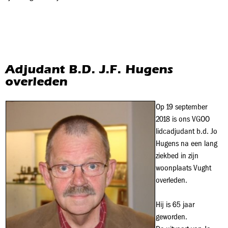
Adjudant B.D. J.F. Hugens
overleden
Op 19 september
2018 is ons VGOO
lidcadjudant b.d. Jo
Hugens na een lang
ziekbed in zijn
woonplaats Vught
overleden.
Hij is 65 jaar
geworden.