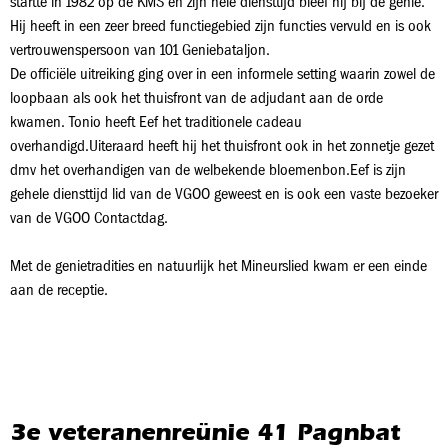
startte in 1982 op de KMS en zijn hele diensttijd bleef hij bij de genie.
Hij heeft in een zeer breed functiegebied zijn functies vervuld en is ook
vertrouwenspersoon van 101 Geniebataljon.
De officiële uitreiking ging over in een informele setting waarin zowel de
loopbaan als ook het thuisfront van de adjudant aan de orde
kwamen. Tonio heeft Eef het traditionele cadeau
overhandigd.Uiteraard heeft hij het thuisfront ook in het zonnetje gezet
dmv het overhandigen van de welbekende bloemenbon.Eef is zijn
gehele diensttijd lid van de VGOO geweest en is ook een vaste bezoeker
van de VGOO Contactdag.
Met de genietradities en natuurlijk het Mineurslied kwam er een einde
aan de receptie.
3e veteranenreünie 41 Pagnbat